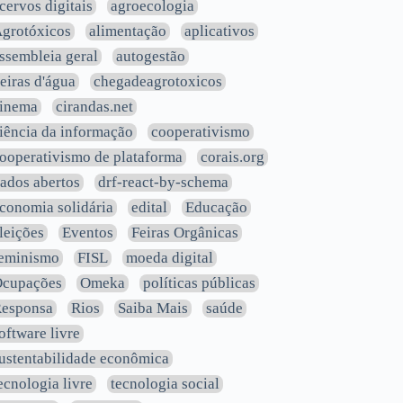
cervos digitais
agroecologia
grotóxicos
alimentação
aplicativos
ssembleia geral
autogestão
eiras d'água
chegadeagrotoxicos
inema
cirandas.net
iência da informação
cooperativismo
ooperativismo de plataforma
corais.org
ados abertos
drf-react-by-schema
conomia solidária
edital
Educação
leições
Eventos
Feiras Orgânicas
eminismo
FISL
moeda digital
cupações
Omeka
políticas públicas
esponsa
Rios
Saiba Mais
saúde
oftware livre
ustentabilidade econômica
ecnologia livre
tecnologia social