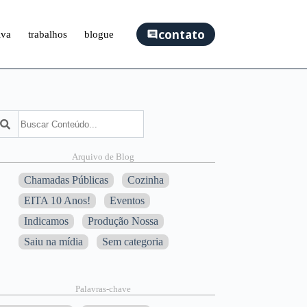
contato
iva
trabalhos
blogue
squisar
Arquivo de Blog
Chamadas Públicas
Cozinha
EITA 10 Anos!
Eventos
Indicamos
Produção Nossa
Saiu na mídia
Sem categoria
Palavras-chave