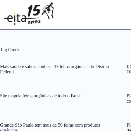
Pular
para
o
conteúdo
Tag
Omeka
Mais saúde e sabor: conheça 33 feiras orgânicas do Distrito
I
Federal
O
Site mapeia feiras orgânicas de todo o Brasil
Pl
c
Grande São Paulo tem mais de 50 feiras com produtos
Pl
orgânicos
da