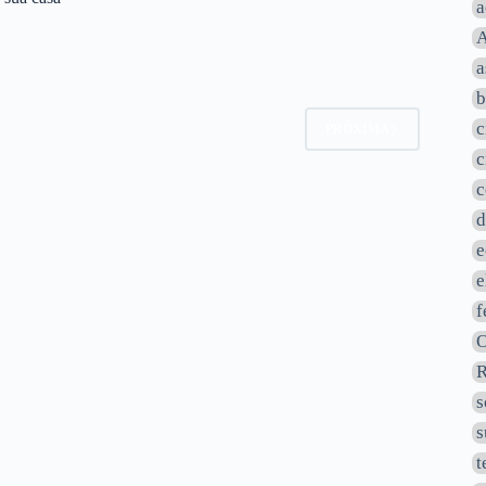
a
A
a
b
c
2
PRÓXIMA
c
c
d
e
e
f
O
R
s
s
t