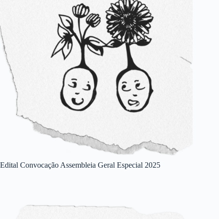
Palavras-chave
acervos digitais
agroecologia
Agrotóxicos
alimentação
aplicativos
assembleia geral
autogestão
beiras d'água
chegadeagrotoxicos
cinema
cirandas.net
ciência da informação
cooperativismo
cooperativismo de plataforma
corais.org
dados abertos
drf-react-by-schema
economia solidária
edital
Educação
eleições
Eventos
Feiras Orgânicas
feminismo
FISL
moeda digital
Ocupações
Omeka
políticas públicas
Responsa
Rios
Saiba Mais
saúde
software livre
sustentabilidade econômica
tecnologia livre
tecnologia social
territórios
wordpress
Edital Convocação Assembleia Geral Especial 2025