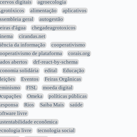
cervos digitais
agroecologia
grotóxicos
alimentação
aplicativos
ssembleia geral
autogestão
eiras d'água
chegadeagrotoxicos
inema
cirandas.net
iência da informação
cooperativismo
ooperativismo de plataforma
corais.org
ados abertos
drf-react-by-schema
conomia solidária
edital
Educação
leições
Eventos
Feiras Orgânicas
eminismo
FISL
moeda digital
cupações
Omeka
políticas públicas
esponsa
Rios
Saiba Mais
saúde
oftware livre
ustentabilidade econômica
ecnologia livre
tecnologia social