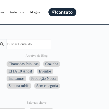
contato
iva
trabalhos
blogue
squisar
Arquivo de Blog
Chamadas Públicas
Cozinha
EITA 10 Anos!
Eventos
Indicamos
Produção Nossa
Saiu na mídia
Sem categoria
Palavras-chave