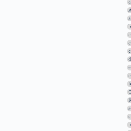
a
A
a
b
c
c
c
d
e
e
f
O
R
s
s
t