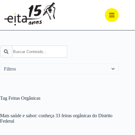
Pular
para
o
conteúdo
Pesquisar
Filtros
Arquivo de Blog
Chamadas Públicas
Cozinha
Tag
Feiras Orgânicas
EITA 10 Anos!
Eventos
Indicamos
Produção Nossa
Saiu na mídia
Mais saúde e sabor: conheça 33 feiras orgânicas do Distrito
Sem categoria
Federal