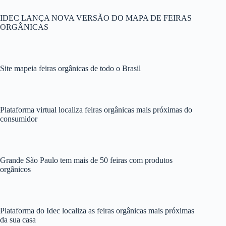
Palavras-chave
IDEC LANÇA NOVA VERSÃO DO MAPA DE FEIRAS
acervos digitais
agroecologia
Agrotóxicos
ORGÂNICAS
alimentação
aplicativos
assembleia geral
autogestão
beiras d'água
chegadeagrotoxicos
cinema
cirandas.net
ciência da informação
cooperativismo
cooperativismo de plataforma
Site mapeia feiras orgânicas de todo o Brasil
corais.org
dados abertos
drf-react-by-schema
economia solidária
edital
Educação
eleições
Eventos
Feiras Orgânicas
Plataforma virtual localiza feiras orgânicas mais próximas do
feminismo
FISL
moeda digital
Ocupações
consumidor
Omeka
políticas públicas
Responsa
Rios
Saiba Mais
saúde
software livre
sustentabilidade econômica
tecnologia livre
Grande São Paulo tem mais de 50 feiras com produtos
tecnologia social
territórios
wordpress
orgânicos
Plataforma do Idec localiza as feiras orgânicas mais próximas
da sua casa