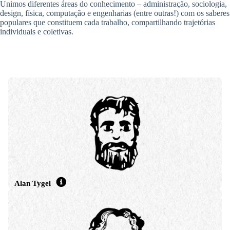
Unimos diferentes áreas do conhecimento – administração, sociologia,
design, física, computação e engenharias (entre outras!) com os saberes
populares que constituem cada trabalho, compartilhando trajetórias
individuais e coletivas.
Alan Tygel
É engenheiro de computação e comunicador popular. Em 2011,
redescobriu o sentido da Engenharia com a fundação da EITA. Em 2016
concluiu seu doutorado em Informática na UFRJ, onde trabalhou com
processos participativos de desenvolvimento de sistemas e a temática