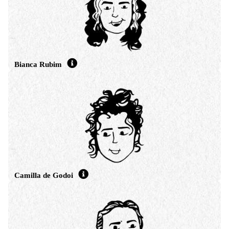
dos dados abertos interligados na perspectiva de uma democracia mais
participativa e transparente. Além do trabalho na Cooperativa EITA,
contribui com a Campanha Permanente Contra os Agrotóxicos e Pela
Vida e a Rede de Engenharia Popular Osvaldo Sevá (Repos).
Bianca Rubim
Ilustradora e designer, é pós-graduada em Experiência do Usuário (UX)
pela UniRitter. Possui vasto portfólio em projetos de Identidade Visual e
sites No-code. Atua desde 2019 na área da Tecnologia, especialmente
com design de interface e usabilidade para aplicativos e sites de e-
commerce (venda online), além de produtos internos (SAAS) para
empresas do setor privado – trabalhos que desenvolve também para a
EITA. Concilia suas funções como designer e empreendedora, sendo
sócio-fundadora de um hotel exclusivo para gatos, que traz um conceito
inovador em Porto Alegre (RS).
Camilla de Godoi
Especialista em Experiência do Usuário (UX), em 2019 foi acolhida pela
EITA para contribuir com novas metodologias de trabalho, levantamento
de requisitos e desenho de interfaces gráficas. Em outros momentos
profissionais, atuou no desenvolvimento de tecnologias para grandes
clientes do mercado corporativo, até encontrar na cooperativa a