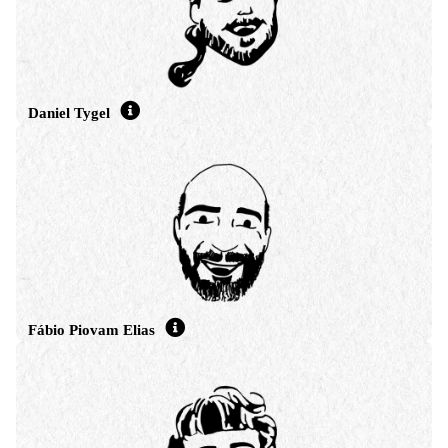
perspectiva de um trabalho sustentável e positivo. Em Belo Horizonte,
integra comunidades e iniciativas que buscam o fortalecimento de
mulheres no mercado de tecnologia.
Daniel Tygel
Mestre em física teórica pela Unicamp, enveredou pelos caminhos dos
movimentos de extensão comunitária na universidade e então na
educação ambiental no sul de Minas Gerais, até se envolver com o
movimento de Economia Solidária. Foi secretário executivo do Fórum
Brasileiro de Economia Solidária (FBES) e gerente operativo
da
RIPESS
(Rede Intercontinental de Promoção da Economia Social
Solidária –
http://ripess.org
). Em Caldas, fundou em 2017 a Aliança em
Prol da APA da Pedra Branca, e foi vereador pelo PT entre 2021 e 2024,
tendo sido presidente da Câmara Municipal em 2024.
Fábio Piovam Elias
Programador, desenvolve sistemas desde 2004, formado em web design
pela Universidade Paulista, UNIP.
Trabalhou em diferentes setores do mercado, onde aprimorou
capacidades técnicas, ao mesmo tempo que foi assimilando uma
perspectiva crítica acerca do mundo do trabalho e da realidade onde
vive, no litoral paulista.