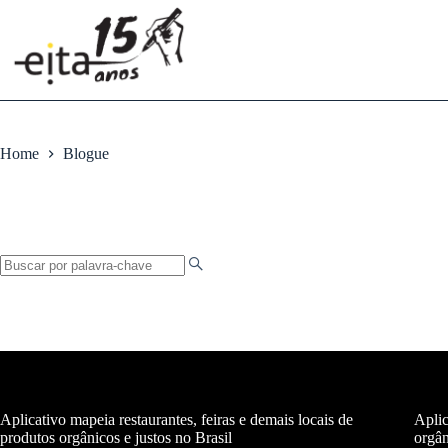
Pular
para
o
conteúdo
Home
Blogue
Aplicativo mapeia restaurantes, feiras e demais locais de
Aplic
produtos orgânicos e justos no Brasil
orgân