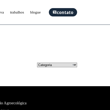
contato
iva
trabalhos
blogue
ão Agroecológica