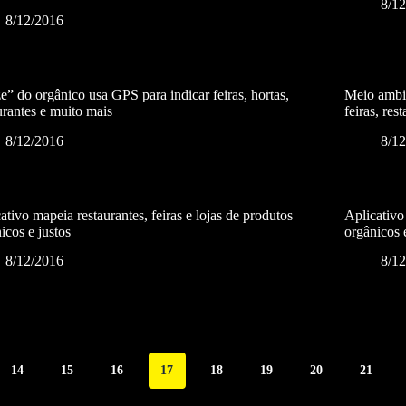
8/1
8/12/2016
” do orgânico usa GPS para indicar feiras, hortas,
Meio ambie
urantes e muito mais
feiras, res
8/12/2016
8/1
ativo mapeia restaurantes, feiras e lojas de produtos
Aplicativo 
icos e justos
orgânicos 
8/12/2016
8/1
14
15
16
17
18
19
20
21