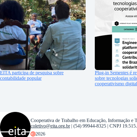
EITA participa de pesquisa sobre
Plug-in Sementes é re
contabilidade popular
sobre tecnologias soli
cooperativismo digita
Cooperativa de Trabalho em Educação, Informação e T
coletivo@eita.org.br
| (54) 99944-8325 | CNPJ 19.515
2026