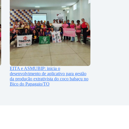
EITA e ASMUBIP: inicia o
desenvolvimento de aplicativo para gestão
da produção extrativista do coco babaçu no
Bico do Papagaio/TO