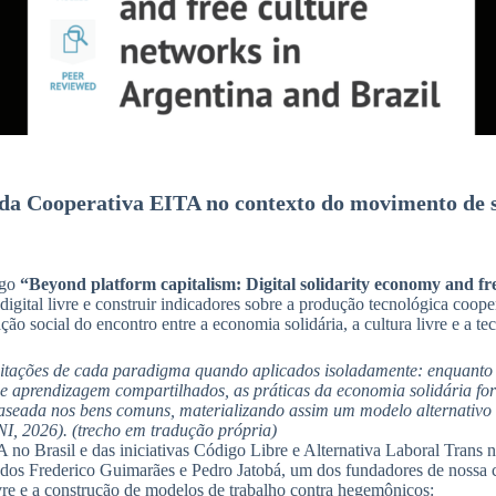
ia da Cooperativa EITA no contexto do movimento de so
igo
“Beyond platform capitalism: Digital solidarity economy and fr
 digital livre e construir indicadores sobre a produção tecnológica coop
ção social do encontro entre a economia solidária, a cultura livre e a t
mitações de cada paradigma quando aplicados isoladamente: enquanto o
 aprendizagem compartilhados, as práticas da economia solidária for
aseada nos bens comuns, materializando assim um modelo alternativo
, 2026). (trecho em tradução própria)
no Brasil e das iniciativas Código Libre e Alternativa Laboral Trans 
dos Frederico Guimarães e Pedro Jatobá, um dos fundadores de nossa co
livre e a construção de modelos de trabalho contra hegemônicos: