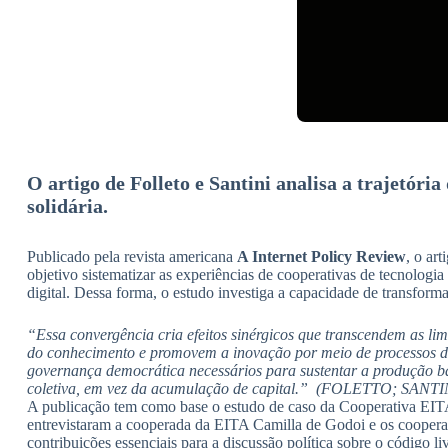
O artigo de Folleto e Santini analisa a trajetór
solidária.
Publicado pela revista americana
A Internet Policy Review
, o art
objetivo sistematizar as experiências de cooperativas de tecnologia
digital. Dessa forma, o estudo investiga a capacidade de transforma
“Essa convergência cria efeitos sinérgicos que transcendem as li
do conhecimento e promovem a inovação por meio de processos de
governança democrática necessários para sustentar a produção b
coletiva, em vez da acumulação de capital.” (FOLETTO; SANTINI
A publicação tem como base o estudo de caso da Cooperativa EITA 
entrevistaram a cooperada da EITA Camilla de Godoi e os coopera
contribuições essenciais para a discussão política sobre o código 