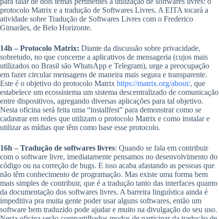
para falar de dois temas pertinentes a utilização de softwares livres: o
protocolo Matrix e a tradução de Softwares Livres. A EITA tocará a
atividade sobre Tradução de Softwares Livres com o Frederico
Gimarães, de Belo Horizonte.
14h – Protocolo Matrix:
Diante da discussão sobre privacidade,
sobretudo, no que concerne a aplicativos de mensageria (cujos mais
utilizados no Brasil são WhatsApp e Telegram), urge a preocupação
em fazer circular mensagens de maneira mais segura e transparente.
Este é o objetivo do protocolo Matrix
https://matrix.org/about/
, que
estabelece um ecossistema um sistema descentralizado de comunicação
entre dispositivos, agregando diversas aplicações para tal objetivo.
Nesta oficina será feita uma “installfest” para demonstrar como se
cadastrar em redes que utilizam o protocolo Matrix e como instalar e
utilizar as mídias que têm como base esse protocolo.
16h – Tradução de softwares livres
: Quando se fala em contribuir
com o software livre, imediatamente pensamos no desenvolvimento do
código ou na correção de bugs. E isso acaba afastando as pessoas que
não têm conhecimento de programação. Mas existe uma forma bem
mais simples de contribuir, que é a tradução tanto das interfaces quanto
da documentação dos softwares livres. A barreira linguística ainda é
impeditiva pra muita gente poder usar alguns softwares, então um
software bem traduzido pode ajudar e muito na divulgação do seu uso.
Nesta oficina serão compartilhados modos de participar da tradução de