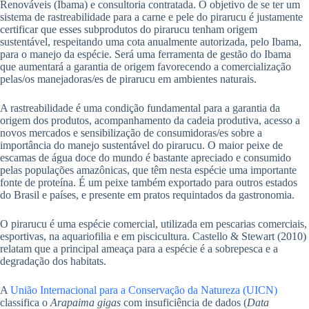
Renováveis (Ibama) e consultoria contratada. O objetivo de se ter um
sistema de rastreabilidade para a carne e pele do pirarucu é justamente
certificar que esses subprodutos do pirarucu tenham origem
sustentável, respeitando uma cota anualmente autorizada, pelo Ibama,
para o manejo da espécie. Será uma ferramenta de gestão do Ibama
que aumentará a garantia de origem favorecendo a comercialização
pelas/os manejadoras/es de pirarucu em ambientes naturais.
A rastreabilidade é uma condição fundamental para a garantia da
origem dos produtos, acompanhamento da cadeia produtiva, acesso a
novos mercados e sensibilização de consumidoras/es sobre a
importância do manejo sustentável do pirarucu. O maior peixe de
escamas de água doce do mundo é bastante apreciado e consumido
pelas populações amazônicas, que têm nesta espécie uma importante
fonte de proteína. É um peixe também exportado para outros estados
do Brasil e países, e presente em pratos requintados da gastronomia.
O pirarucu é uma espécie comercial, utilizada em pescarias comerciais,
esportivas, na aquariofilia e em piscicultura. Castello & Stewart (2010)
relatam que a principal ameaça para a espécie é a sobrepesca e a
degradação dos habitats.
A
União Internacional para a Conservação da Natureza (UICN)
classifica o
Arapaima gigas
com insuficiência de dados (
Data