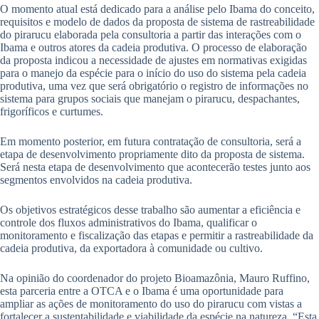
O momento atual está dedicado para a análise pelo Ibama do conceito,
requisitos e modelo de dados da proposta de sistema de rastreabilidade
do pirarucu elaborada pela consultoria a partir das interações com o
Ibama e outros atores da cadeia produtiva. O processo de elaboração
da proposta indicou a necessidade de ajustes em normativas exigidas
para o manejo da espécie para o início do uso do sistema pela cadeia
produtiva, uma vez que será obrigatório o registro de informações no
sistema para grupos sociais que manejam o pirarucu, despachantes,
frigoríficos e curtumes.
Em momento posterior, em futura contratação de consultoria, será a
etapa de desenvolvimento propriamente dito da proposta de sistema.
Será nesta etapa de desenvolvimento que acontecerão testes junto aos
segmentos envolvidos na cadeia produtiva.
Os objetivos estratégicos desse trabalho são aumentar a eficiência e
controle dos fluxos administrativos do Ibama, qualificar o
monitoramento e fiscalização das etapas e permitir a rastreabilidade da
cadeia produtiva, da exportadora à comunidade ou cultivo.
Na opinião do coordenador do projeto Bioamazônia, Mauro Ruffino,
esta parceria entre a OTCA e o Ibama é uma oportunidade para
ampliar as ações de monitoramento do uso do pirarucu com vistas a
fortalecer a sustentabilidade e viabilidade da espécie na natureza. “Esta