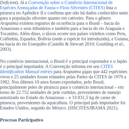
Deficient
). Já a
Convenção sobre o Comércio Internacional de
Espécies Ameaçadas de Fauna e Flora Silvestres (CITES)
lista o
pirarucu no Apêndice II e confirma que não há dados conhecidos tanto
para a população silvestre quanto em cativeiro. Para o gênero
Arapaima
existem registros de ocorrência para o Brasil – bacia do
Amazonas e seus tributários e também para a bacia do rio Araguaia e
Tocantins. Além disso, o táxon ocorre nos países vizinhos como Peru,
Colômbia, Equador, Bolívia (onde a espécie foi introduzida), e Guiana,
na bacia do rio Essequibo (Castello & Stewart 2010; Goulding
et al
.,
2003).
No comércio internacional, o Brasil é o principal exportador e o Japão
é o principal importador. A Convenção informa em seu
CITES
Identification Manual entries
para
Arapaima gigas
que 442 espécimes
vivos e 25 unidades foram relatados pelas Partes da CITES de 1979 a
1982. Nos últimos 10 anos foram exportados, pelo Brasil,
principalmente peles de pirarucu para o comércio internacional – em
torno de 22.752 unidades de pele curtidas, provenientes de manejo
autorizado no Estado do Amazonas – e 33.931,5 kg de carne de
pirarucu, provenientes da aquicultura. O principal país importador foi
Estados Unidos, seguido do México. (SISCITES/IBAMA 2021).
Processo Participativo